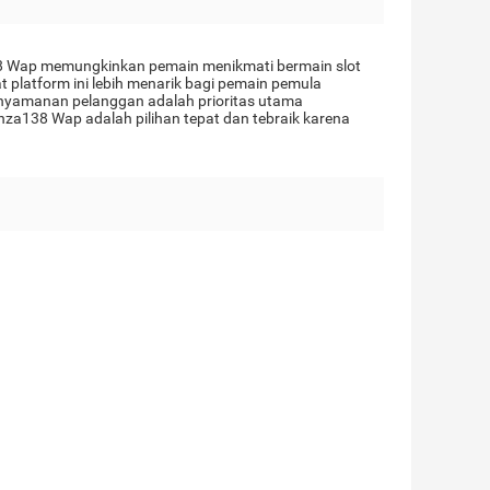
38 Wap memungkinkan pemain menikmati bermain slot
 platform ini lebih menarik bagi pemain pemula
nyamanan pelanggan adalah prioritas utama
138 Wap adalah pilihan tepat dan tebraik karena