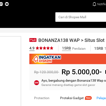
Notifi
 Gacor Minimal Betting 200 Perak
Product Information Section
BONANZA138 WAP > Situs Slot G
4.9
15RB
15RB
Penilaian
T
Rp 5.000,00-
Rp 120.300,00-
Price Section
Ayo, bergabung dengan Bonanza138 Wap sek
Garansi menang disetiap game slot gacor
Protection
Proteksi Gadget
Pelaja
New