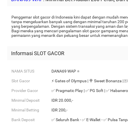
Penggemar slot gacor di Indonesia kini dapat dengan mudah me
tanpa mengeluarkan banyak uang dengan minimal taruhan 200 pera
yang berpengalaman. Dengan sistem transaksi yang aman dan l
Bagi mereka yang mencari pengalaman slot gacor gampang menan
permaiann yang menarik dan peluang besar untuk memenangkan
Informasi SLOT GACOR
NAMA SITUS
DANA69 WAP ⭐
Slot Gacor
⚡ Gates of Olympus | 🍭 Sweet Bonanza | 🀄
Provider Gacor
✅ Pragmatic Play | ✅ PG Soft | ✅ Habanero
Minimal Deposit
IDR 20.000,-
Minimal Betting
IDR 200,-
Bank Deposit
✅ Seluruh Bank - ✅ E-Wallet - ✅ Pulsa Tan