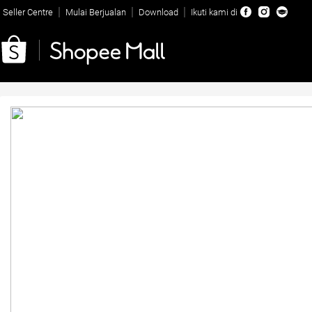
Seller Centre
Mulai Berjualan
Download
Ikuti kami di
DANA69 WAP > Situs Slot Gacor Min
Product Image Section