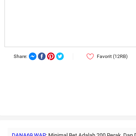
Favorit (12RB)
Share:
DANA69 WAP
: Minimal Bet Adalah 200 Perak, Dan 