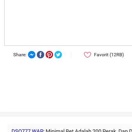
Favorit (12RB)
Share:
DSO777 WAP
: Minimal Bet Adalah 200 Perak, Dan 