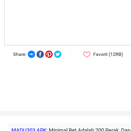
Favorit (12RB)
Share:
MADU303 APK
: Minimal Bet Adalah 200 Perak, Dan