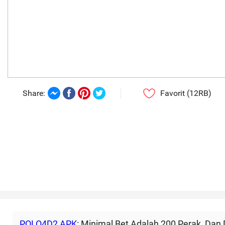
Favorit (12RB)
Share:
POLO4D2 APK
: Minimal Bet Adalah 200 Perak, Dan 