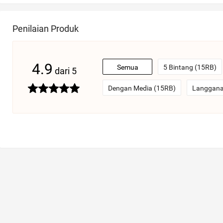
Penilaian Produk
4.9
Semua
5 Bintang (15RB)
dari 5
Dengan Media (15RB)
Langgana