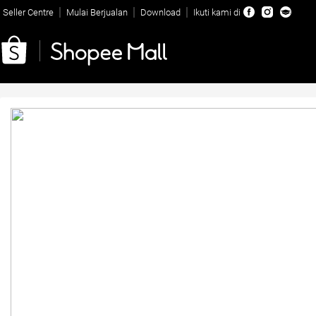
Seller Centre
Mulai Berjualan
Download
Ikuti kami di
PREMIUM77 APK > Situs Slot Gacor
Product Image Section