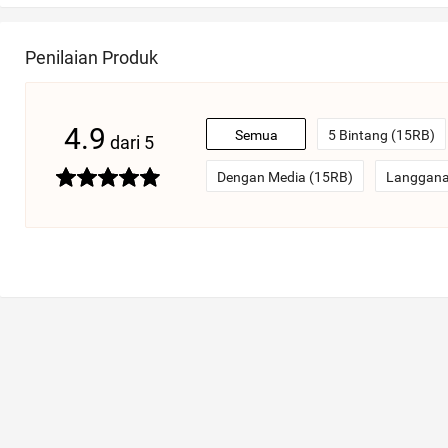
Penilaian Produk
4.9
Semua
5 Bintang (15RB)
dari 5
Dengan Media (15RB)
Langgana