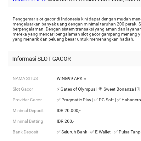
Penggemar slot gacor di Indonesia kini dapat dengan mudah men
mengeluarkan banyak uang dengan minimal taruhan 200 perak. Sel
berpengalaman. Dengan sistem transaksi yang aman dan layanan
mereka yang mencari pengalaman slot gacor gampang menang yan
yang menarik dan peluang besar untuk memenangkan hadiah.
Informasi SLOT GACOR
NAMA SITUS
WING99 APK ⭐
Slot Gacor
⚡ Gates of Olympus | 🍭 Sweet Bonanza | 🀄
Provider Gacor
✅ Pragmatic Play | ✅ PG Soft | ✅ Habanero
Minimal Deposit
IDR 20.000,-
Minimal Betting
IDR 200,-
Bank Deposit
✅ Seluruh Bank - ✅ E-Wallet - ✅ Pulsa Tan