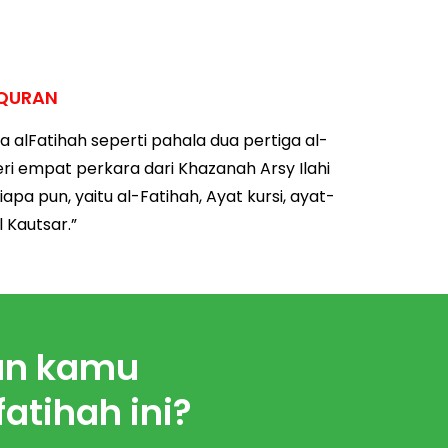
LQURAN
a alFatihah seperti pahala dua pertiga al-
beri empat perkara dari Khazanah Arsy Ilahi
pa pun, yaitu al-Fatihah, Ayat kursi, ayat-
 Kautsar.”
kan kamu
fatihah ini?