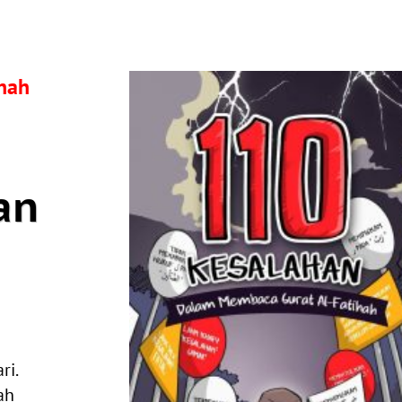
hah
an
ri.
ah