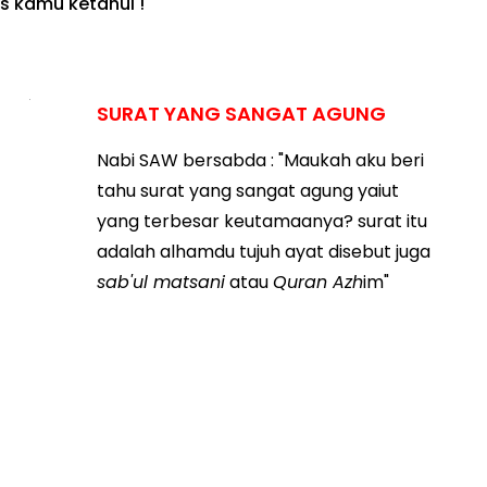
s kamu ketahui !
SURAT YANG SANGAT AGUNG
Nabi SAW bersabda : "Maukah aku beri
tahu surat yang sangat agung yaiut
yang terbesar keutamaanya? surat itu
adalah alhamdu tujuh ayat disebut juga
sab'ul matsani
atau
Quran Azh
im"