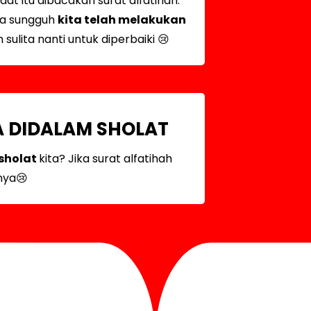
aat itu dibacakan surat alfatihah.
ya sungguh
kita telah melakukan
sulita nanti untuk diperbaiki 😢
A DIDALAM SHOLAT
sholat
kita? Jika surat alfatihah
nya😢