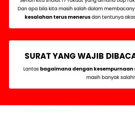
Sehari kita sholat 17 rakaat yang dimana tiap rak
Dan apa bila kita masih salah dalam membacan
kesalahan terus menerus
dan tentunya akan 
SURAT YANG WAJIB DIBAC
Lantas
bagaimana dengan kesempurnaan 
masih banyak salah