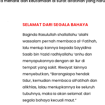
a menarik dan keutamaan di surat alfatihah yang haru
SELAMAT DARI SEGALA BAHAYA
Baginda Rasulullah shallallahu ‘alaihi
wassalam pernah membaca al-Fatihah,
lalu meniup kannya kepada Sayyidina
Saaib bin Yazid radhiyallahu ‘anhu dan
menyapukannya dengan air liur di
tempat yang sakit. Riwayat lainnya
menyebutkan, “Barangsiapa hendak
tidur, kemudian membaca alFatihah dan
alIkhlas, lalau meniupkannya ke seluruh
tubuhnya, maka ia akan selamat dari
segala bahaya kecuali maut.”