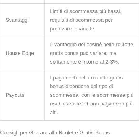
Limiti di scommessa più bassi,
Svantaggi
requisiti di scommessa per
prelevare le vincite.
Il vantaggio del casinò nella roulette
House Edge
gratis bonus può variare, ma
solitamente è intorno al 2-3%.
I pagamenti nella roulette gratis
bonus dipendono dal tipo di
Payouts
scommessa, con le scommesse più
rischiose che offrono pagamenti più
alti.
Consigli per Giocare alla Roulette Gratis Bonus