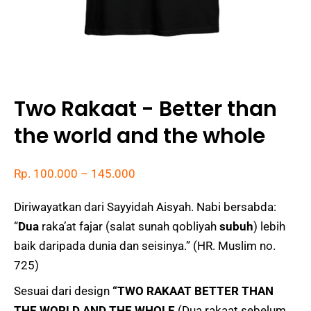
Two Rakaat - Better than
the world and the whole
Rp. 100.000 – 145.000
Diriwayatkan dari Sayyidah Aisyah. Nabi bersabda:
“
Dua
raka’at fajar (salat sunah qobliyah
subuh
) lebih
baik daripada dunia dan seisinya.” (HR. Muslim no.
725)
Sesuai dari design
“TWO RAKAAT BETTER THAN
THE WORLD AND THE WHOLE
(Dua rakaat sebelum