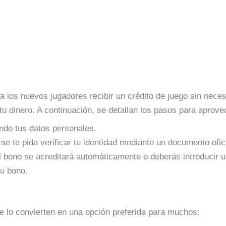
los nuevos jugadores recibir un crédito de juego sin necesid
u dinero. A continuación, se detallan los pasos para aprovec
ndo tus datos personales.
se te pida verificar tu identidad mediante un documento ofici
l bono se acreditará automáticamente o deberás introducir 
tu bono.
e lo convierten en una opción preferida para muchos: