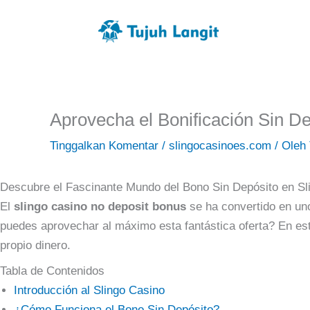
Lewati
ke
konten
Aprovecha el Bonificación Sin D
Tinggalkan Komentar
/
slingocasinoes.com
/ Oleh
Descubre el Fascinante Mundo del Bono Sin Depósito en Sl
El
slingo casino no deposit bonus
se ha convertido en uno
puedes aprovechar al máximo esta fantástica oferta? En este
propio dinero.
Tabla de Contenidos
Introducción al Slingo Casino
¿Cómo Funciona el Bono Sin Depósito?