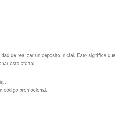
ad de realizar un depósito inicial. Esto significa que
har esta oferta:
al.
un código promocional.