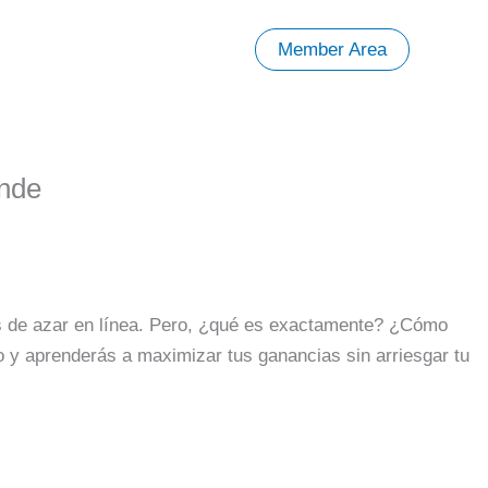
Member Area
ande
gos de azar en línea. Pero, ¿qué es exactamente? ¿Cómo
o y aprenderás a maximizar tus ganancias sin arriesgar tu