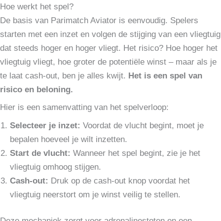
Hoe werkt het spel?
De basis van Parimatch Aviator is eenvoudig. Spelers
starten met een inzet en volgen de stijging van een vliegtuig
dat steeds hoger en hoger vliegt. Het risico? Hoe hoger het
vliegtuig vliegt, hoe groter de potentiële winst – maar als je
te laat cash-out, ben je alles kwijt.
Het is een spel van
risico en beloning.
Hier is een samenvatting van het spelverloop:
Selecteer je inzet:
Voordat de vlucht begint, moet je
bepalen hoeveel je wilt inzetten.
Start de vlucht:
Wanneer het spel begint, zie je het
vliegtuig omhoog stijgen.
Cash-out:
Druk op de cash-out knop voordat het
vliegtuig neerstort om je winst veilig te stellen.
Deze mechaniek zorgt voor adrenalinestoten en een