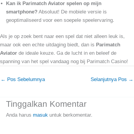
Kan ik Parimatch Aviator spelen op mijn
smartphone?
Absoluut! De mobiele versie is
geoptimaliseerd voor een soepele speelervaring.
Als je op zoek bent naar een spel dat niet alleen leuk is,
maar ook een echte uitdaging biedt, dan is
Parimatch
Aviator
de ideale keuze. Ga de lucht in en beleef de
spanning van het spel vandaag nog bij Parimatch Casino!
←
Pos Sebelumnya
Selanjutnya Pos
→
Tinggalkan Komentar
Anda harus
masuk
untuk berkomentar.