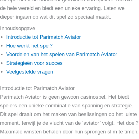
de hele wereld en biedt een unieke ervaring. Laten we
dieper ingaan op wat dit spel zo speciaal maakt.
Inhoudsopgave
Introductie tot Parimatch Aviator
Hoe werkt het spel?
Voordelen van het spelen van Parimatch Aviator
Strategieën voor succes
Veelgestelde vragen
Introductie tot Parimatch Aviator
Parimatch Aviator is geen gewoon casinospel. Het biedt
spelers een unieke combinatie van spanning en strategie.
Dit spel draait om het maken van beslissingen op het juiste
moment, terwijl je de vlucht van de ‘aviator’ volgt. Het doel?
Maximale winsten behalen door hun sprongen slim te timen.