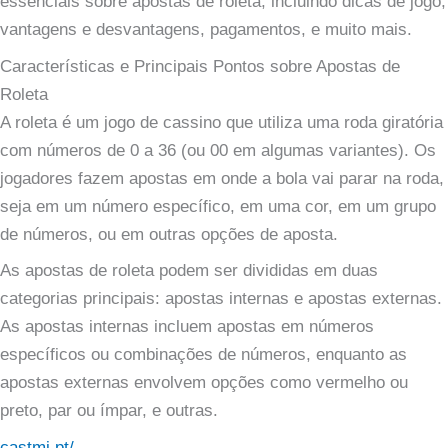
essenciais sobre apostas de roleta, incluindo dicas de jogo,
vantagens e desvantagens, pagamentos, e muito mais.
Características e Principais Pontos sobre Apostas de
Roleta
A roleta é um jogo de cassino que utiliza uma roda giratória
com números de 0 a 36 (ou 00 em algumas variantes). Os
jogadores fazem apostas em onde a bola vai parar na roda,
seja em um número específico, em uma cor, em um grupo
de números, ou em outras opções de aposta.
As apostas de roleta podem ser divididas em duas
categorias principais: apostas internas e apostas externas.
As apostas internas incluem apostas em números
específicos ou combinações de números, enquanto as
apostas externas envolvem opções como vermelho ou
preto, par ou ímpar, e outras.
castmi.pt/