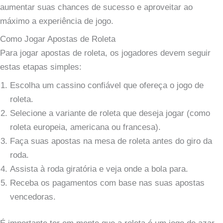
aumentar suas chances de sucesso e aproveitar ao
máximo a experiência de jogo.
Como Jogar Apostas de Roleta
Para jogar apostas de roleta, os jogadores devem seguir
estas etapas simples:
Escolha um cassino confiável que ofereça o jogo de
roleta.
Selecione a variante de roleta que deseja jogar (como
roleta europeia, americana ou francesa).
Faça suas apostas na mesa de roleta antes do giro da
roda.
Assista à roda giratória e veja onde a bola para.
Receba os pagamentos com base nas suas apostas
vencedoras.