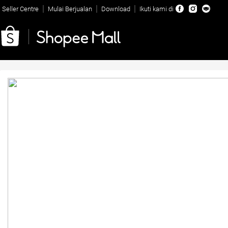
Seller Centre
Mulai Berjualan
Download
Ikuti kami di
DANA69 > Situs Slot Gacor Minimal
Product Image Section