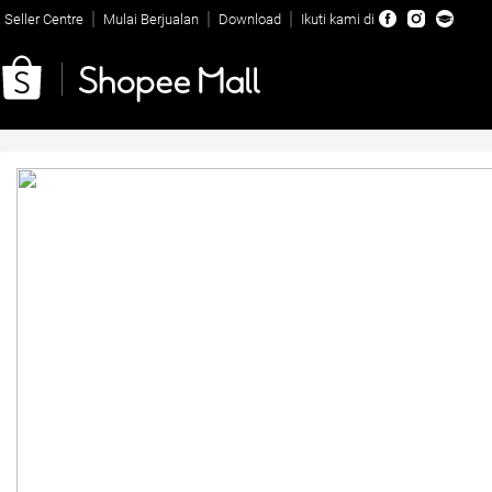
Seller Centre
Mulai Berjualan
Download
Ikuti kami di
DUPA11 > Situs Slot Gacor Minimal 
Product Image Section