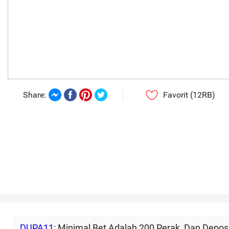
Favorit (12RB)
Share:
DUPA11
: Minimal Bet Adalah 200 Perak, Dan Depos