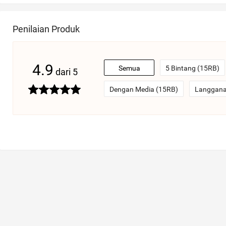
Penilaian Produk
4.9
Semua
5 Bintang (15RB)
dari 5
Dengan Media (15RB)
Langgana