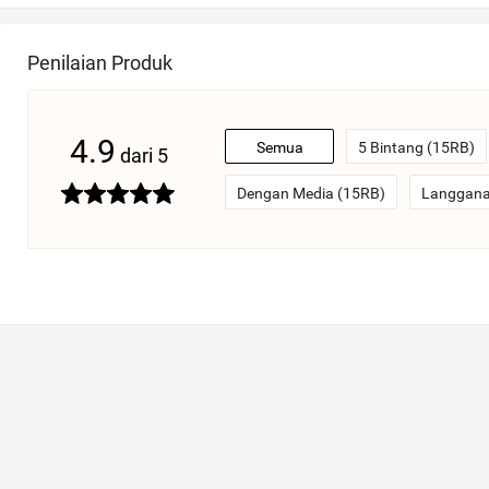
Penilaian Produk
4.9
Semua
5 Bintang (15RB)
dari 5
Dengan Media (15RB)
Langgana