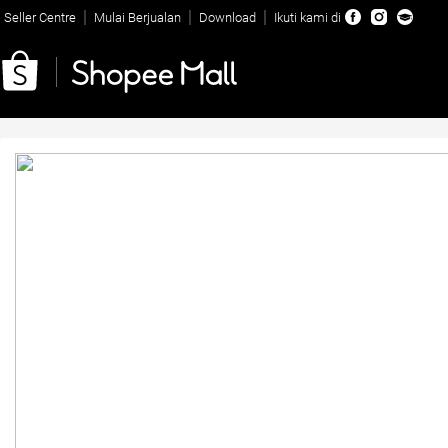
Seller Centre
Mulai Berjualan
Download
Ikuti kami di
HARITOGEL > Situs Slot Gacor Mini
Product Image Section