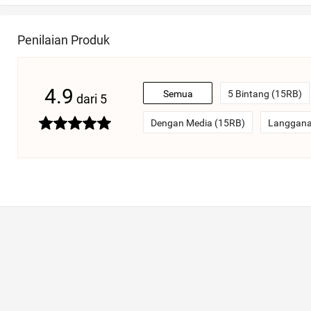
Penilaian Produk
4.9
Semua
5 Bintang (15RB)
dari 5
Dengan Media (15RB)
Langgana